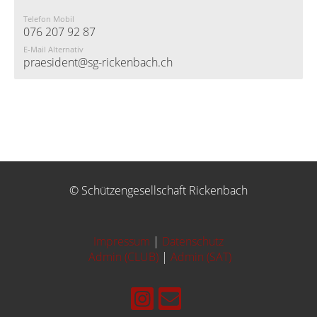
Telefon Mobil
076 207 92 87
E-Mail Alternativ
praesident@sg-rickenbach.ch
© Schützengesellschaft Rickenbach
Impressum
|
Datenschutz
Admin (CLUB)
|
Admin (SAT)